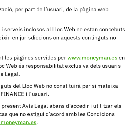
tzació, per part de l’usuari, de la pàgina web
s i serveis inclosos al Lloc Web no estan concebuts
eixin en jurisdiccions on aquests continguts no
 les pàgines servides per
www.moneyman.es
en
oc Web és responsabilitat exclusiva dels usuaris
ís Legal.
nguts del Lloc Web no constituirà per si mateixa
 FINANCE i l’usuari.
l present Avís Legal abans d’accedir i utilitzar els
n cas que no estigui d’acord amb les Condicions
moneyman.es
.