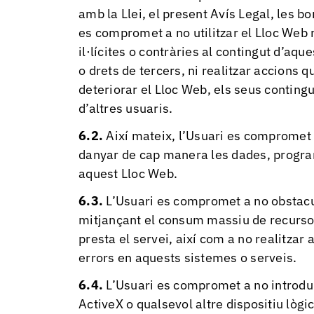
amb la Llei, el present Avís Legal, les bo
es compromet a no utilitzar el Lloc Web n
il·lícites o contràries al contingut d’aqu
o drets de tercers, ni realitzar accions q
deteriorar el Lloc Web, els seus contingu
d’altres usuaris.
Així mateix, l’Usuari es compromet e
danyar de cap manera les dades, progra
aquest Lloc Web.
L’Usuari es compromet a no obstaculi
mitjançant el consum massiu de recurso
presta el servei, així com a no realitza
errors en aquests sistemes o serveis.
L’Usuari es compromet a no introdui
ActiveX o qualsevol altre dispositiu lòg