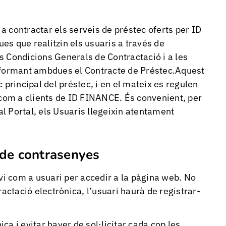
 contractar els serveis de préstec oferts per ID
s que realitzin els usuaris a través de
 Condicions Generals de Contractació i a les
, formant ambdues el Contracte de Préstec.Aquest
 principal del préstec, i en el mateix es regulen
 com a clients de ID FINANCE. És convenient, per
 al Portal, els Usuaris llegeixin atentament
s de contrasenyes
evi com a usuari per accedir a la pàgina web. No
ractació electrònica, l’usuari haurà de registrar-
ica i evitar haver de sol·licitar cada cop les