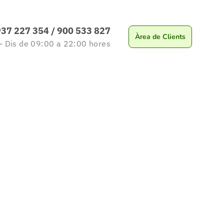
937 227 354
/
900 533 827
Àrea de Clients
 - Dis
de 09:00 a 22:00
hores