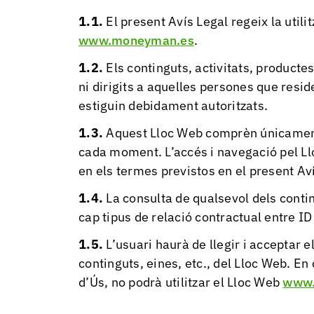
El present Avís Legal regeix la utili
www.moneyman.es
.
Els continguts, activitats, producte
ni dirigits a aquelles persones que resid
estiguin debidament autoritzats.
Aquest Lloc Web comprèn únicament
cada moment. L’accés i navegació pel Ll
en els termes previstos en el present Av
La consulta de qualsevol dels conti
cap tipus de relació contractual entre ID
L’usuari haurà de llegir i acceptar e
continguts, eines, etc., del Lloc Web. E
d’Ús, no podrà utilitzar el Lloc Web
www.