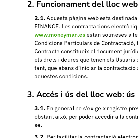
Funcionament del lloc web
Aquesta pàgina web està destinada a
FINANCE. Les contractacions electrònique
www.moneyman.es
estan sotmeses a les
Condicions Particulars de Contractació
Contracte constitueix el document jurídic
els drets i deures que tenen els Usuaris
tant, que abans d’iniciar la contractació
aquestes condicions.
Accés i ús del lloc web: ú
En general no s’exigeix registre pr
obstant això, per poder accedir a la cont
se.
Per facilitar la contractació electròn