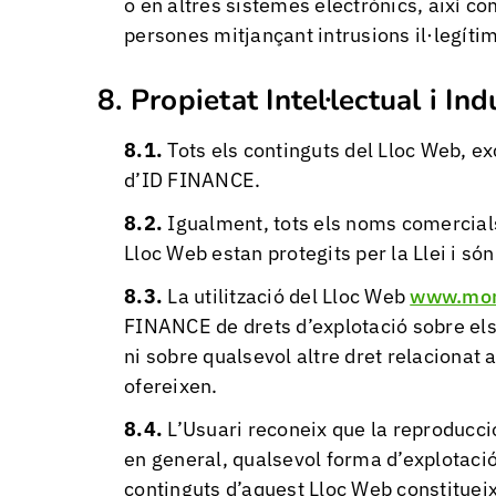
o en altres sistemes electrònics, així c
persones mitjançant intrusions il·legíti
Propietat Intel·lectual i Ind
Tots els continguts del Lloc Web, ex
d’ID FINANCE.
Igualment, tots els noms comercials
Lloc Web estan protegits per la Llei i só
La utilització del Lloc Web
www.mon
FINANCE de drets d’explotació sobre els s
ni sobre qualsevol altre dret relacionat 
ofereixen.
L’Usuari reconeix que la reproducció
en general, qualsevol forma d’explotació
continguts d’aquest Lloc Web constitueix 