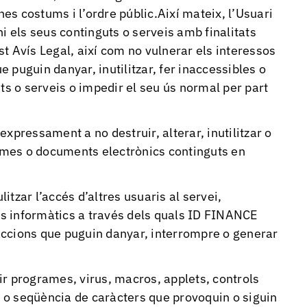
nes costums i l’ordre públic.Així mateix, l’Usuari
i els seus continguts o serveis amb finalitats
est Avís Legal, així com no vulnerar els interessos
ue puguin danyar, inutilitzar, fer inaccessibles o
ts o serveis o impedir el seu ús normal per part
xpressament a no destruir, alterar, inutilitzar o
mes o documents electrònics continguts en
tzar l’accés d’altres usuaris al servei,
s informàtics a través dels quals ID FINANCE
r accions que puguin danyar, interrompre o generar
r programes, virus, macros, applets, controls
ic o seqüència de caràcters que provoquin o siguin