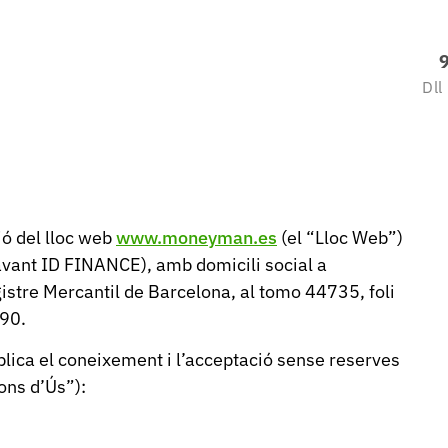
Dll
ció del lloc web
www.moneyman.es
(el “Lloc Web”)
avant ID FINANCE), amb domicili social a
egistre Mercantil de Barcelona, al tomo 44735, foli
90.
plica el coneixement i l’acceptació sense reserves
ons d’Ús”):