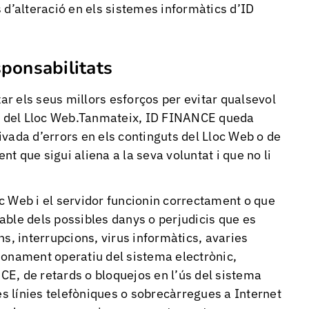
 d’alteració en els sistemes informàtics d’ID
sponsabilitats
r els seus millors esforços per evitar qualsevol
nt del Lloc Web.Tanmateix, ID FINANCE queda
vada d’errors en els continguts del Lloc Web o de
 que sigui aliena a la seva voluntat i que no li
c Web i el servidor funcionin correctament o que
nsable dels possibles danys o perjudicis que es
s, interrupcions, virus informàtics, avaries
ionament operatiu del sistema electrònic,
E, de retards o bloquejos en l’ús del sistema
es línies telefòniques o sobrecàrregues a Internet