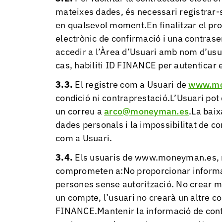
mateixes dades, és necessari registrar-s
en qualsevol moment.En finalitzar el pro
electrònic de confirmació i una contrase
accedir a l’Àrea d’Usuari amb nom d’usua
cas, habiliti ID FINANCE per autenticar e
El registre com a Usuari de
www.mo
condició ni contraprestació.L’Usuari po
un correu a
arco@moneyman.es
.La baix
dades personals i la impossibilitat de con
com a Usuari.
Els usuaris de www.moneyman.es, mi
comprometen a:No proporcionar informaci
persones sense autorització. No crear 
un compte, l’usuari no crearà un altre 
FINANCE.Mantenir la informació de conta