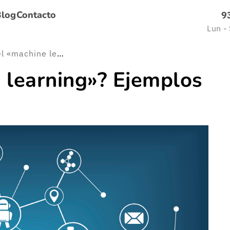
Blog
Contacto
9
Lun -
¿Qué es el «machine learning»? Ejemplos en el sector FinTech
 learning»? Ejemplos