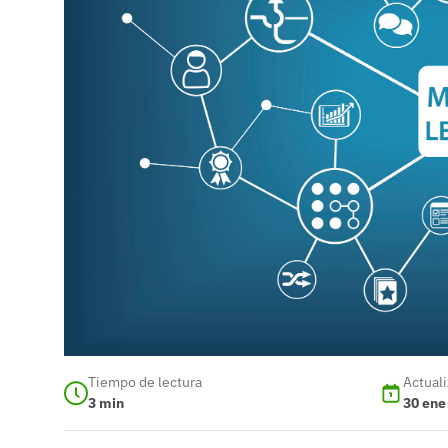
Tiempo de lectura
Actual
3
min
30 ene