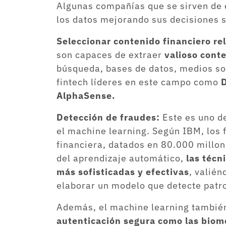
Algunas compañías que se sirven de el
los datos mejorando sus decisiones s
Seleccionar contenido financiero re
son capaces de extraer
valioso cont
búsqueda, bases de datos, medios so
fintech líderes en este campo como
D
AlphaSense.
Detección de fraudes:
Este es uno d
el machine learning. Según IBM, los f
financiera, datados en 80.000 millon
del aprendizaje automático,
las técn
más sofisticadas y efectivas
, valié
elaborar un modelo que detecte patr
Además, el machine learning también 
autenticación segura como las biom