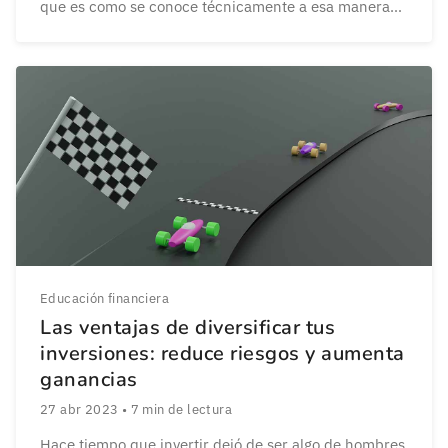
que es como se conoce técnicamente a esa manera
tan grata de ganarse la vida (o parte de ella) sigue
leyendo. Ya vimos con detalle qué son ingresos
pasivos; en este artículo […]
Educación financiera
Las ventajas de diversificar tus
inversiones: reduce riesgos y aumenta
ganancias
27 abr 2023
•
7
min de lectura
Hace tiempo que invertir dejó de ser algo de hombres