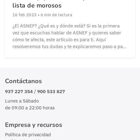
lista de morosos
16 feb 2023
•
6
min de lectura
¿El ASNEF? ¿Qué es y dónde está? Si es la primera
vez que escuchas hablar de ASNEF y quieres saber
cómo te afecta, este artículo es para ti. Aquí
resolveremos tus dudas y te explicaremos paso a paso
cómo comprobar si estás en el ASNEF. ¿Qué es el
ASNEF? Aunque su nombre completo es poco […]
Contáctanos
/
937 227 354
900 533 827
Lunes a Sábado
de 09:00 a 22:00 horas
Empresa y recursos
Política de privacidad