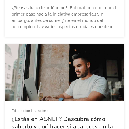
¿Piensas hacerte autónomo? ¡Enhorabuena por dar el
primer paso hacia la iniciativa empresarial! Sin
embargo, antes de sumergirte en el mundo del
autoempleo, hay varios aspectos cruciales que debes
conocer bien. En este artículo, exploraremos diez
consideraciones esenciales que debes tener en
cuenta antes de embarcarte en tu viaje para
convertirte en profesional autónomo. 1. […]
Educación financiera
¿Estás en ASNEF? Descubre cómo
saberlo y qué hacer si apareces en la