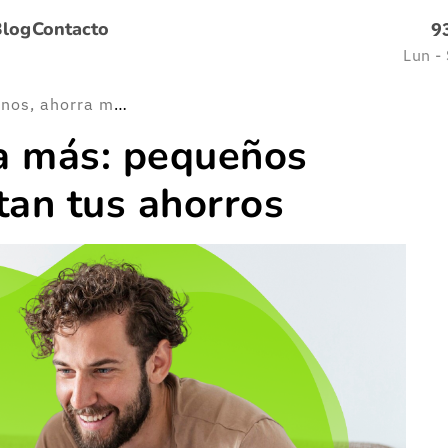
Blog
Contacto
9
Lun -
Gasta menos, ahorra más: pequeños cambios que aumentan tus ahorros
a más: pequeños
an tus ahorros