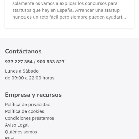
solamente os vamos a explicar los concursos para
startutps que hay en España. Arrancar una startup
nunca es un reto fácil pero siempre pueden ayudarte
algunos de los numerosos premios y concursos para
emprendedores que se organizan en España
anualmente. Hace uno años se podían contar con […]
Contáctanos
/
937 227 354
900 533 827
Lunes a Sábado
de 09:00 a 22:00 horas
Empresa y recursos
Política de privacidad
Política de cookies
Condiciones préstamos
Aviso Legal
Quiénes somos
Blog