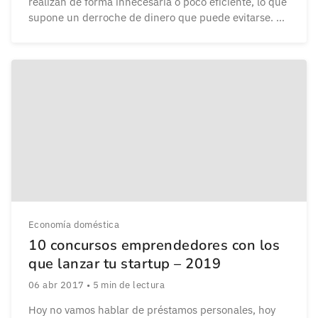
realizan de forma innecesaria o poco eficiente, lo que
supone un derroche de dinero que puede evitarse. En
la decisión de compra de ropa hay diversos factores
importantes como la comodidad y la necesidad, […]
Economía doméstica
10 concursos emprendedores con los
que lanzar tu startup – 2019
06 abr 2017
•
5
min de lectura
Hoy no vamos hablar de préstamos personales, hoy