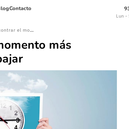
Blog
Contacto
9
Lun -
Cómo encontrar el momento más productivo para trabajar
 momento más
bajar