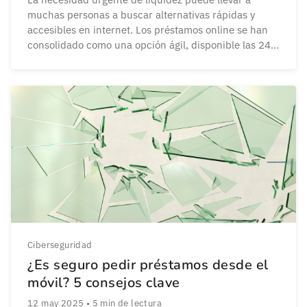
muchas personas a buscar alternativas rápidas y
accesibles en internet. Los préstamos online se han
consolidado como una opción ágil, disponible las 24
horas, y con trámites simplificados. Sin embargo, esa
misma inmediatez ha sido aprovechada por
ciberdelincuentes que lanzan campañas de fraude
digital mediante apps falsas […]
Ciberseguridad
¿Es seguro pedir préstamos desde el
móvil? 5 consejos clave
12 may 2025
•
5
min de lectura