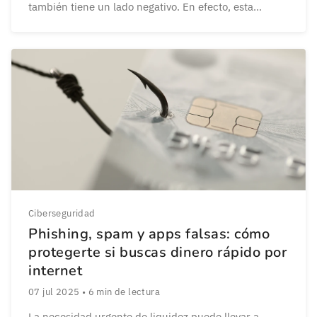
también tiene un lado negativo. En efecto, esta
revolución internauta ha traído aparejada la
proliferación de una serie de ciberamenazas. Y no es
ninguna broma, los hackers pueden provocar […]
Ciberseguridad
Phishing, spam y apps falsas: cómo
protegerte si buscas dinero rápido por
internet
07 jul 2025
•
6
min de lectura
La necesidad urgente de liquidez puede llevar a