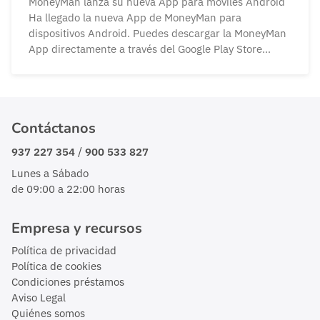
MoneyMan lanza su nueva App para móviles Android
Ha llegado la nueva App de MoneyMan para
dispositivos Android. Puedes descargar la MoneyMan
App directamente a través del Google Play Store
gratuitamente. Si eres cliente, te facilita acceder a tu
cuenta, solicitar créditos rápidos y revisar el estado
de tu préstamo o puedes solicitar uno nuevo sin
necesidad de digitar todos tus datod personales. Si
Contáctanos
eres un nuevo cliente puedes registrarte en modo
rápido y solicitar tu préstamo con tu app
/
937 227 354
900 533 827
personalizada.
Lunes a Sábado
de 09:00 a 22:00 horas
Empresa y recursos
Política de privacidad
Política de cookies
Condiciones préstamos
Aviso Legal
Quiénes somos