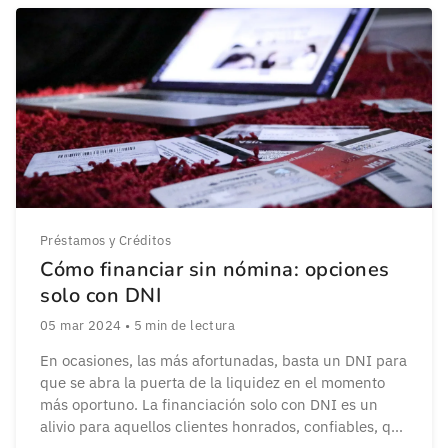
Préstamos y Créditos
Cómo financiar sin nómina: opciones
solo con DNI
05 mar 2024
•
5
min de lectura
En ocasiones, las más afortunadas, basta un DNI para
que se abra la puerta de la liquidez en el momento
más oportuno. La financiación solo con DNI es un
alivio para aquellos clientes honrados, confiables, que