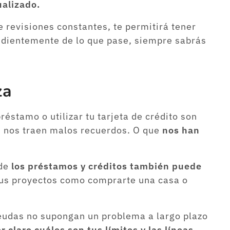
ualizado.
 revisiones constantes, te permitirá tener
ndientemente de lo que pase, siempre sabrás
za
stamo o utilizar tu tarjeta de crédito son
, nos traen malos recuerdos. O que
nos han
de
los préstamos y créditos también puede
tus proyectos como comprarte una casa o
deudas no supongan un problema a largo plazo
r claro cuáles son tus límites y las líneas