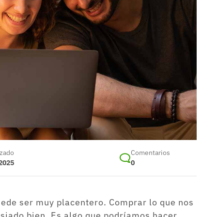
izado
Comentarios
 2025
0
ede ser muy placentero. Comprar lo que nos
siado bien. Es algo que podríamos hacer