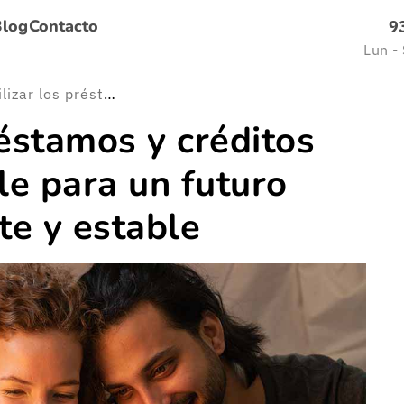
Blog
Contacto
9
Lun -
Cómo utilizar los préstamos y créditos de forma responsable para un futuro económico más fuerte y estable
réstamos y créditos
e para un futuro
e y estable