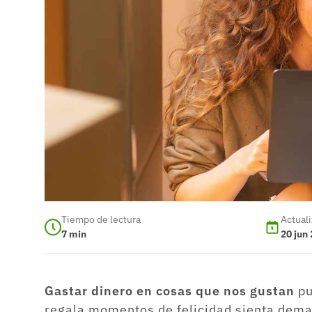
Tiempo de lectura
Actual
7
min
20 jun
Gastar dinero en cosas que nos gustan
pu
regala momentos de felicidad sienta dema