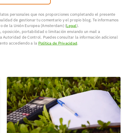
 datos personales que nos proporciones completando el presente
inalidad de gestionar tu comentario y el propio blog. Te informamos
ro de la Unión Europea (Amsterdam) (
Legal
).
, oposición, portabilidad o limitación enviando un mail a
a Autoridad de Control. Puedes consultar la información adicional
mento accediendo a la
Política de Privacidad
.