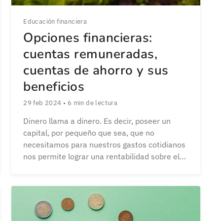
Educación financiera
Opciones financieras:
cuentas remuneradas,
cuentas de ahorro y sus
beneficios
29 feb 2024
•
6
min de lectura
Dinero llama a dinero. Es decir, poseer un
capital, por pequeño que sea, que no
necesitamos para nuestros gastos cotidianos
nos permite lograr una rentabilidad sobre el
mismo. Eso sí, sin que ello suponga un gran
riesgo: si queremos sacarle el máximo partido
a esos ahorros en productos financieros que
prometen alta rentabilidad, también es […]