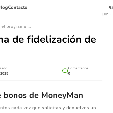
Blog
Contacto
9
Lun -
¿Conoces el programa de fidelización de MoneyMan?
a de fidelización de
izado
Comentarios
 2025
0
e bonos de MoneyMan
os cada vez que solicitas y devuelves un