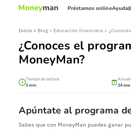
Préstamos online
Ayuda
Inicio
>
Blog
>
Educación financiera
>
¿Conoces el program
MoneyMan?
Tiempo de lectura
Actual
1
min
24 ene
Apúntate al programa d
Sabes que con MoneyMan puedes ganar punt