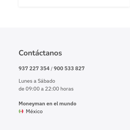
necesita para instalar paneles solares en una
casa? A la hora de plantearse dar el salto a
las […]
Contáctanos
937 227 354
900 533 827
/
Lunes a Sábado
de 09:00 a 22:00 horas
Moneyman en el mundo
México