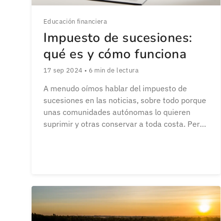
Educación financiera
Impuesto de sucesiones:
qué es y cómo funciona
17 sep 2024
•
6
min de lectura
A menudo oímos hablar del impuesto de
sucesiones en las noticias, sobre todo porque
unas comunidades autónomas lo quieren
suprimir y otras conservar a toda costa. Pero,
¿por qué genera tanto interés este tributo?
¿Cuánto se paga de impuesto de sucesiones?
En este artículo veremos más al detalle todo
lo relacionado con esta obligación fiscal […]