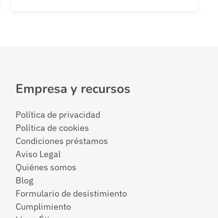
donde los gastos inesperados y las
fluctuaciones del mercado son comunes,
contar con una estrategia financiera bien
definida puede marcar la diferencia entre el
éxito y el fracaso. No se trata solo […]
Empresa y recursos
Política de privacidad
Política de cookies
Condiciones préstamos
Aviso Legal
Quiénes somos
Blog
Formulario de desistimiento
Cumplimiento