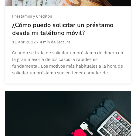
Préstamos y Créditos
¿Cómo puedo solicitar un préstamo
desde mi teléfono móvil?
11 abr 2022
•
4
min de lectura
Cuando se trata de solicitar un préstamo de dinero en
la gran mayoría de los casos la rapidez es
fundamental. Los motivos más habituales a la hora de
solicitar un préstamo suelen tener carácter de
urgencia, tanto si se busca aprovechar una
oportunidad de mercado como si lo que se necesita
es corregir un problema. […]