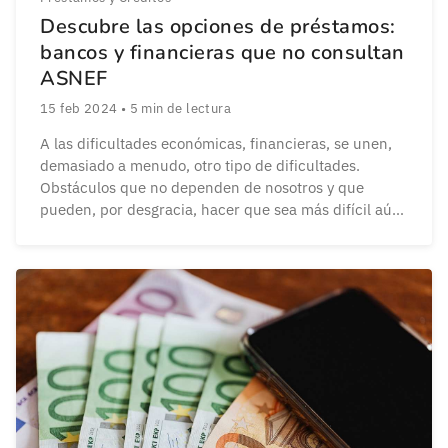
Descubre las opciones de préstamos:
bancos y financieras que no consultan
ASNEF
15 feb 2024
•
5
min de lectura
A las dificultades económicas, financieras, se unen,
demasiado a menudo, otro tipo de dificultades.
Obstáculos que no dependen de nosotros y que
pueden, por desgracia, hacer que sea más difícil aún
salir de esa etapa complicada. Por suerte, hay
entidades que aún confían en la persona y puedes
conseguir prestamos aún estando en la lista […]