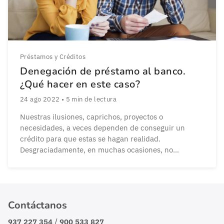
Préstamos y Créditos
Denegación de préstamo al banco.
¿Qué hacer en este caso?
24 ago 2022
•
5
min de lectura
Nuestras ilusiones, caprichos, proyectos o
necesidades, a veces dependen de conseguir un
crédito para que estas se hagan realidad.
Desgraciadamente, en muchas ocasiones, no
contamos con el ahorro o liquidez necesaria para
afrontar esa inversión que queremos realizar. Por tal
motivo nos vemos obligados a solicitar un préstamo a
nuestro banco. Pero puede ocurrir que […]
Contáctanos
/
937 227 354
900 533 827