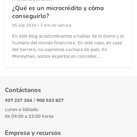
¿Qué es un microcrédito y cómo
conseguirlo?
05 sep 2024
•
5
min de lectura
En este blog acostumbramos a hablar de lo divino y lo
humano del mundo financiero. En este caso, en casa
del herrero, no usaremos cuchara de palo. En
Moneyman, somos expertos en conceder
microcréditos desde hace casi diez años y por eso
queremos también dedicar un post informativo sobre
cuáles son las ventajas de un […]
Contáctanos
/
937 227 354
900 533 827
Lunes a Sábado
de 09:00 a 22:00 horas
Empresa y recursos