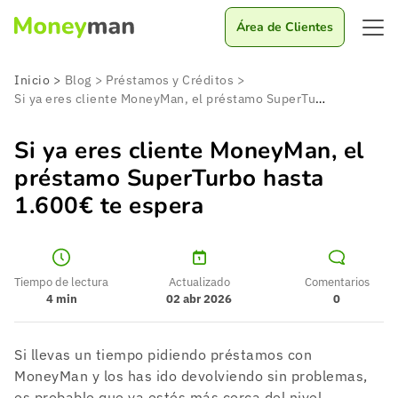
Área de Clientes
Inicio
>
Blog
>
Préstamos y Créditos
>
Si ya eres cliente MoneyMan, el préstamo SuperTurbo hasta 1.600€ te espera
Si ya eres cliente MoneyMan, el
préstamo SuperTurbo hasta
1.600€ te espera
Tiempo de lectura
Actualizado
Comentarios
4
min
02 abr 2026
0
Si llevas un tiempo pidiendo préstamos con
MoneyMan y los has ido devolviendo sin problemas,
es probable que ya estés más cerca del nivel