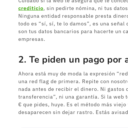
Cuidado si la web te asegura que te conce
crediticio
, sin pedirte nómina, ni tus dato
Ninguna entidad responsable presta diner
todo es “sí, sí, te lo damos”, es una seña
son tus datos bancarios para hacerte un c
empresas.
2. Te piden un pago por
Ahora está muy de moda la expresión “red f
una red flag de primera. Repite con nosot
nada antes de recibir el dinero. Ni gastos 
transferencia”, ni una garantía. Si la web 
€ que pides, huye. Es el método más viejo y
desaparecen sin dejar rastro. Estás avisad