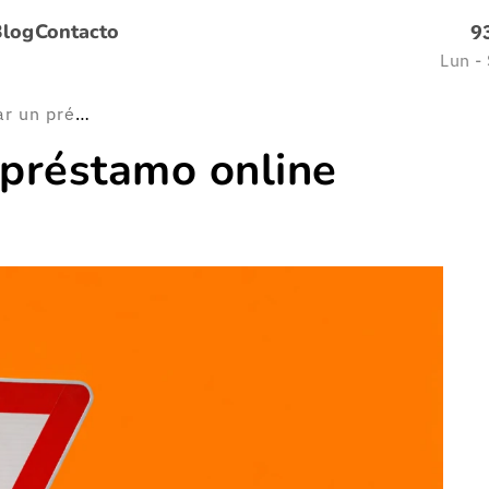
Blog
Contacto
9
Lun -
Cómo identificar un préstamo online fraudulento
 préstamo online