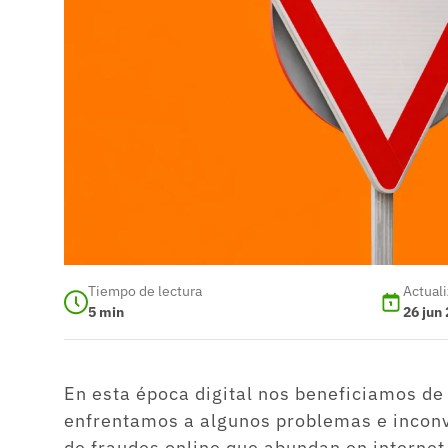
Tiempo de lectura
Actual
5
min
26 jun
En esta época digital nos beneficiamos d
enfrentamos a algunos problemas e inconv
de fraudes online que abundan en internet.