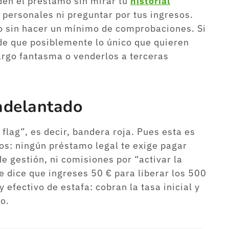
den el préstamo sin mirar tu
historial
s personales ni preguntar por tus ingresos.
o sin hacer un mínimo de comprobaciones. Si
l de que posiblemente lo único que quieren
argo fantasma o venderlos a terceras
 adelantado
lag”, es decir, bandera roja. Pues esta es
ros: ningún préstamo legal te exige pagar
de gestión, ni comisiones por “activar la
te dice que ingreses 50 € para liberar los 500
 efectivo de estafa: cobran la tasa inicial y
o.