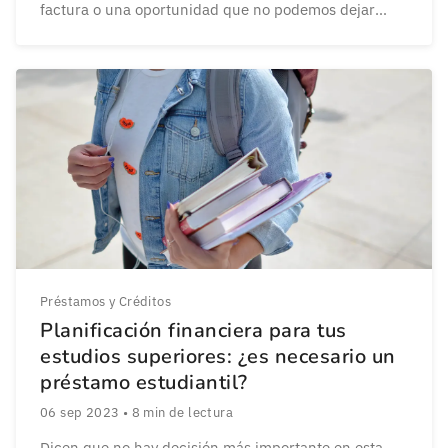
factura o una oportunidad que no podemos dejar
pasar, contar con una solución inmediata marca la
diferencia. En estos casos, los créditos rápidos online
al instante se han […]
Préstamos y Créditos
Planificación financiera para tus
estudios superiores: ¿es necesario un
préstamo estudiantil?
06 sep 2023
•
8
min de lectura
Dicen que no hay decisión más importante en esta