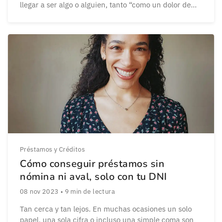
llegar a ser algo o alguien, tanto “como un dolor de
muelas”. Este problema dental es, sin duda, uno de
los dolores más agudos que puede padecer un ser
humano. Y créeme, lo […]
Préstamos y Créditos
Cómo conseguir préstamos sin
nómina ni aval, solo con tu DNI
08 nov 2023
•
9
min de lectura
Tan cerca y tan lejos. En muchas ocasiones un solo
papel, una sola cifra o incluso una simple coma son