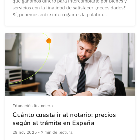
que ganamos dinero para intercambiarlo por bienes y
servicios con la finalidad de satisfacer ¿necesidades?
Sí, ponemos entre interrogantes la palabra
“necesidades” puesto que hay un matiz a tener en
cuenta, ya que muchas veces lo que realmente se
satisfacen no son necesidades sino caprichos o […]
Educación financiera
Cuánto cuesta ir al notario: precios
según el trámite en España
28 nov 2025
•
7
min de lectura