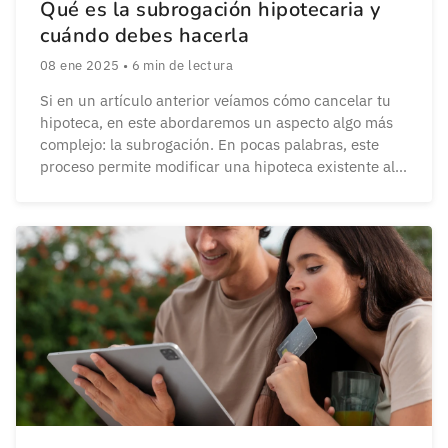
Qué es la subrogación hipotecaria y
cuándo debes hacerla
08 ene 2025
•
6
min de lectura
Si en un artículo anterior veíamos cómo cancelar tu
hipoteca, en este abordaremos un aspecto algo más
complejo: la subrogación. En pocas palabras, este
proceso permite modificar una hipoteca existente al
cambiar de banco o titular. Esto puede realizarse
para obtener mejores condiciones, como un tipo de
interés más bajo, o para que un nuevo […]