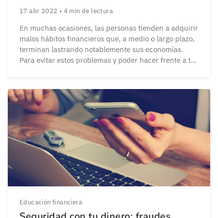
17 abr 2022
•
4
min de lectura
En muchas ocasiones, las personas tienden a adquirir
malos hábitos financieros que, a medio o largo plazo,
terminan lastrando notablemente sus economías.
Para evitar estos problemas y poder hacer frente a tus
obligaciones financieras con total seguridad, te vamos
a mostrar cuáles son las prácticas a evitar en este
contexto. Los peores hábitos financieros que […]
Educación financiera
Seguridad con tu dinero: fraudes